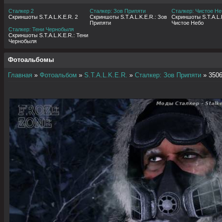
Сталкер 2
Сталкер: Зов Припяти
Сталкер: Чистое Не
Скриншоты S.T.A.L.K.E.R. 2
Скриншоты S.T.A.L.K.E.R.: Зов
Скриншоты S.T.A.L.K
Припяти
Чистое Небо
Сталкер: Тени Чернобыля
Скриншоты S.T.A.L.K.E.R.: Тени
Чернобыля
Фотоальбомы
Главная
»
Фотоальбом
»
S.T.A.L.K.E.R.
»
Сталкер: Зов Припяти
» 350