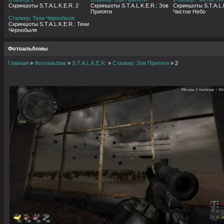
Скриншоты S.T.A.L.K.E.R. 2
Скриншоты S.T.A.L.K.E.R.: Зов
Скриншоты S.T.A.L.K
Припяти
Чистое Небо
Сталкер: Тени Чернобыля
Скриншоты S.T.A.L.K.E.R.: Тени
Чернобыля
Фотоальбомы
Главная
»
Фотоальбом
»
S.T.A.L.K.E.R.
»
Сталкер: Зов Припяти
» 2