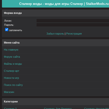
Сталкер моды - моды для игры Сталкер | StalkerMods.ru
Форма входа
Логин:
Пароль:
запомнить
Забыл пароль
|
Регистрация
Меню сайта
На главную
Форум сайта
Файлы и моды
Сталкер-арт
Новости игр
Поиск по сайту
Магазин
Категории
Сталкер 2
Сталкер: Зов Припяти
Сталкер: Чистое Не