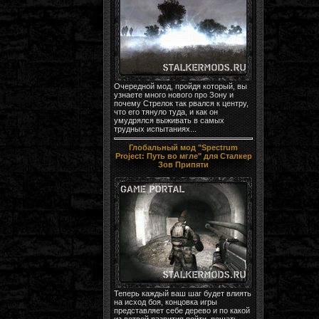
Очередной мод, пройдя который, вы
узнаете много нового про Зону и
почему Стрелок так рвался к центру,
что его тянуло туда, и как он
умудрялся выживать в самых
трудных испытаниях...
Глобальный мод "Spectrum
Project: Путь во мгле" для Сталкер
Зов Припяти
Теперь каждый ваш шаг будет влиять
на исход боя, концовка игры
представляет себе дерево и по какой
из ветвей развития пойти, решать