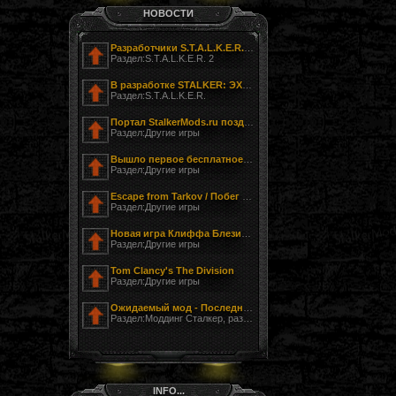
НОВОСТИ
Разработчики S.T.A.L.K.E.R. 2 показали фотографию своего офиса
Раздел:S.T.A.L.K.E.R. 2
В разработке STALKER: ЭХО ЧЕРНОБЫЛЯ - ЗАГНАННЫЙ
Раздел:S.T.A.L.K.E.R.
Портал StalkerMods.ru поздравляет с Днём Победы!
Раздел:Другие игры
Вышло первое бесплатное обновление к Tom Clancy’s The Division
Раздел:Другие игры
Escape from Tarkov / Побег из Таркова
Раздел:Другие игры
Новая игра Клиффа Блезински LawBreakers (Правонарушитель)
Раздел:Другие игры
Tom Clancy's The Division
Раздел:Другие игры
Ожидаемый мод - Последний Сталкер
Раздел:Моддинг Сталкер, разработка модов
INFO...