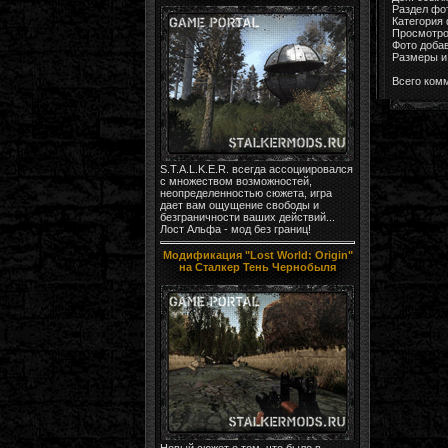
Раздел фо
Категория
Просмотро
Фото доба
Размеры и 
Всего ком
S.T.A.L.K.E.R. всегда ассоциировался
с множеством возможностей,
неопределенностью сюжета, игра
дает вам ощущение свободы и
безграничности ваших действий...
Лост Альфа - мод без границ!
Модификация "Lost World: Origin"
на Сталкер Тень Чернобыля
Новый сюжет о том, что было в