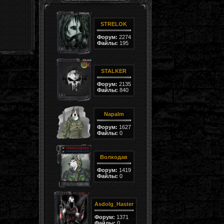
STRELOK
Форум:
2274
Файлы:
195
STALKER
Форум:
2135
Файлы:
840
Napalm
Форум:
1627
Файлы:
0
Волкодав
Форум:
1419
Файлы:
0
Asdolg_Haster
Форум:
1371
Файлы:
0