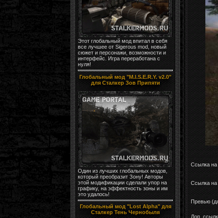
Этот глобальный мод впитал в себя
все лучшее от Sigerous mod, новый
сюжет и персонажи, возможности и
интерфейс. Игра переработана с
нуля!
Глобальный мод "M.I.S.E.R.Y. v2.0"
для Сталкер Зов Припяти
Ссылка на
Один из лучших глобальных модов,
который преобразит Зону! Авторы
этой модификации сделали упор на
Ссылка на 
графику, на эффектность зоны и им
это удалось!
Превью (д
Глобальный мод "Lost Alpha" для
Сталкер Тень Чернобыля
Доп. ссыл