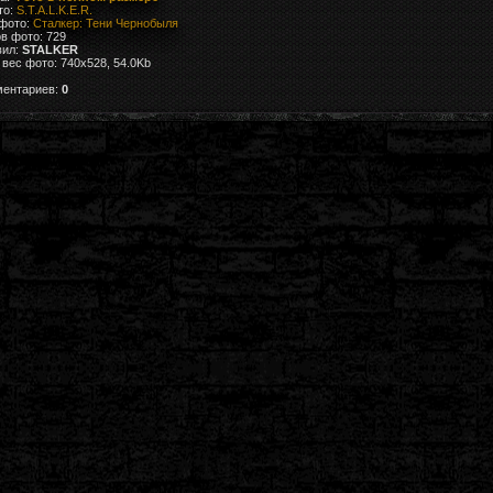
то:
S.T.A.L.K.E.R.
 фото:
Сталкер: Тени Чернобыля
в фото: 729
вил:
STALKER
вес фото: 740x528, 54.0Kb
ментариев:
0