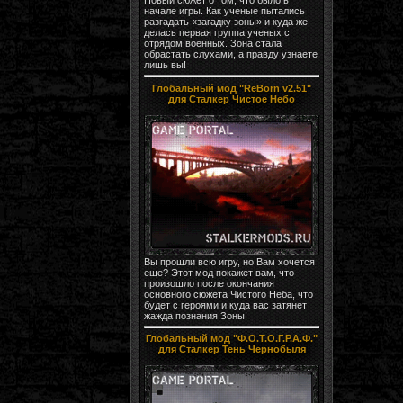
начале игры. Как ученые пытались
разгадать «загадку зоны» и куда же
делась первая группа ученых с
отрядом военных. Зона стала
обрастать слухами, а правду узнаете
лишь вы!
Глобальный мод "ReBorn v2.51"
для Сталкер Чистое Небо
Вы прошли всю игру, но Вам хочется
еще? Этот мод покажет вам, что
произошло после окончания
основного сюжета Чистого Неба, что
будет с героями и куда вас затянет
жажда познания Зоны!
Глобальный мод "Ф.О.Т.О.Г.Р.А.Ф."
для Сталкер Тень Чернобыля