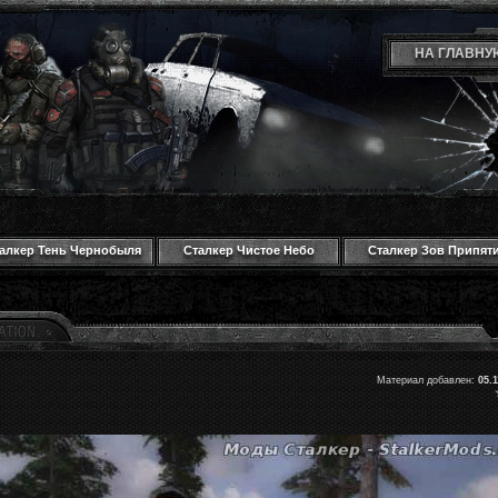
НА ГЛАВНУ
алкер Тень Чернобыля
Сталкер Чистое Небо
Сталкер Зов Припят
Материал добавлен:
05.1