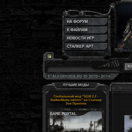
НА ФОРУМ
К ФАЙЛАМ
НОВОСТИ ИГР
СТАЛКЕР АРТ
Ст
ЛУЧШИЕ МОДЫ
Глобальный мод "SGM 2.2 -
StalkerMods edition" на Сталкер
Зов Припяти