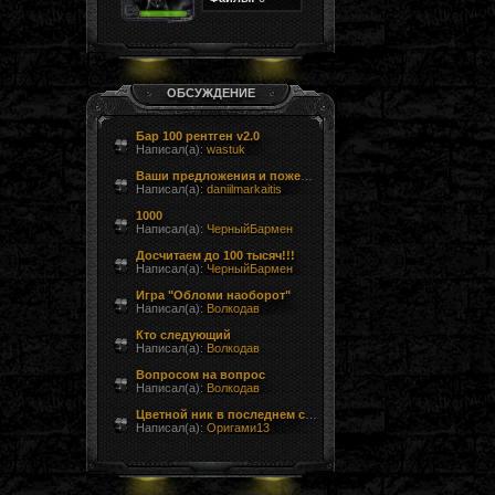
ОБСУЖДЕНИЕ
Бар 100 рентген v2.0
Написал(а):
wastuk
Ваши предложения и пожелания
Написал(а):
daniilmarkaitis
1000
Написал(а):
ЧерныйБармен
Досчитаем до 100 тысяч!!!
Написал(а):
ЧерныйБармен
Игра "Обломи наоборот"
Написал(а):
Волкодав
Кто следующий
Написал(а):
Волкодав
Вопросом на вопрос
Написал(а):
Волкодав
Цветной ник в последнем сообщении форума
Написал(а):
Оригами13