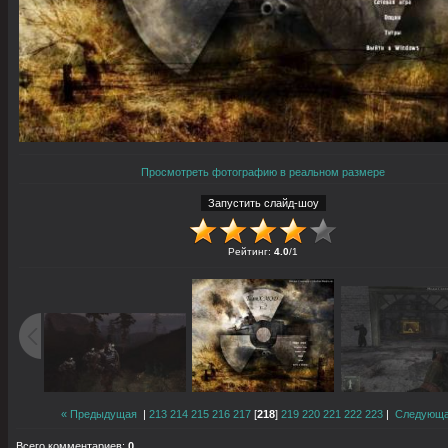
Просмотреть фотографию в реальном размере
Рейтинг
:
4.0
/
1
« Предыдущая
|
213
214
215
216
217
[
218
]
219
220
221
222
223
|
Следующа
Всего комментариев
:
0