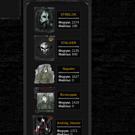
STRELOK
Форум:
2274
Файлы:
195
STALKER
Форум:
2135
Файлы:
840
Napalm
Форум:
1627
Файлы:
0
Волкодав
Форум:
1419
Файлы:
0
Asdolg_Haster
Форум:
1371
Файлы:
0