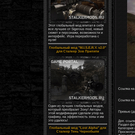
Этот глобальный мод впитал в себя
все лучшее от Sigerous mod, новый
сюжет и персонажи, возможности и
интерфейс. Игра переработана с
нуля!
Глобальный мод "M.I.S.E.R.Y. v2.0"
для Сталкер Зов Припяти
Ссылка на
Ссылка на 
Один из лучших глобальных модов,
который преобразит Зону! Авторы
Превью (д
этой модификации сделали упор на
графику, на эффектность зоны и им
это удалось!
Доп. ссыл
Раздел фо
Глобальный мод "Lost Alpha" для
Категория
Сталкер Тень Чернобыля
Просмотро