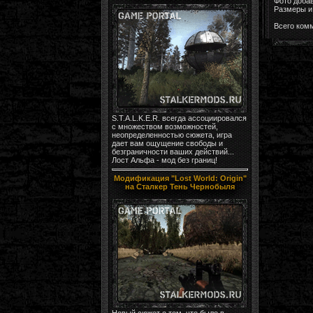
Фото доба
Размеры и 
Всего ком
S.T.A.L.K.E.R. всегда ассоциировался
с множеством возможностей,
неопределенностью сюжета, игра
дает вам ощущение свободы и
безграничности ваших действий...
Лост Альфа - мод без границ!
Модификация "Lost World: Origin"
на Сталкер Тень Чернобыля
Новый сюжет о том, что было в