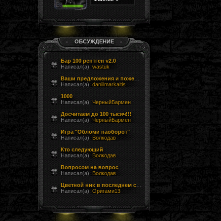
ОБСУЖДЕНИЕ
Бар 100 рентген v2.0
Написал(а):
wastuk
Ваши предложения и пожелания
Написал(а):
daniilmarkaitis
1000
Написал(а):
ЧерныйБармен
Досчитаем до 100 тысяч!!!
Написал(а):
ЧерныйБармен
Игра "Обломи наоборот"
Написал(а):
Волкодав
Кто следующий
Написал(а):
Волкодав
Вопросом на вопрос
Написал(а):
Волкодав
Цветной ник в последнем сообщении форума
Написал(а):
Оригами13