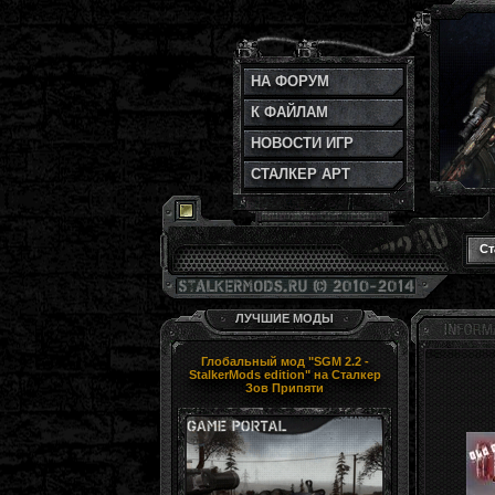
НА ФОРУМ
К ФАЙЛАМ
НОВОСТИ ИГР
СТАЛКЕР АРТ
Ст
ЛУЧШИЕ МОДЫ
Глобальный мод "SGM 2.2 -
StalkerMods edition" на Сталкер
Зов Припяти