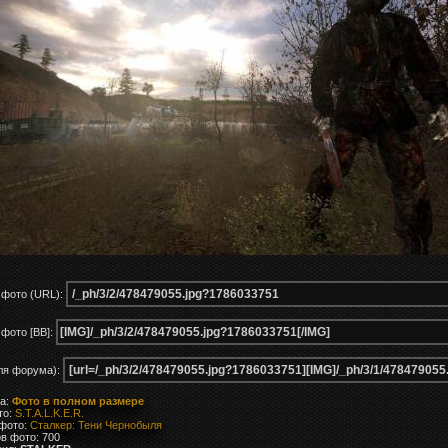
 фото (URL):
фото [BB]:
ля форума):
ка:
Фото в полном размере
то:
S.T.A.L.K.E.R.
 фото:
Сталкер: Тени Чернобыля
в фото: 700