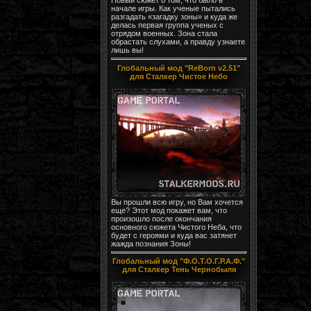
начале игры. Как ученые пытались
разгадать «загадку зоны» и куда же
делась первая группа ученых с
отрядом военных. Зона стала
обрастать слухами, а правду узнаете
лишь вы!
Глобальный мод "ReBorn v2.51"
для Сталкер Чистое Небо
Вы прошли всю игру, но Вам хочется
еще? Этот мод покажет вам, что
произошло после окончания
основного сюжета Чистого Неба, что
будет с героями и куда вас затянет
жажда познания Зоны!
Глобальный мод "Ф.О.Т.О.Г.Р.А.Ф."
для Сталкер Тень Чернобыля