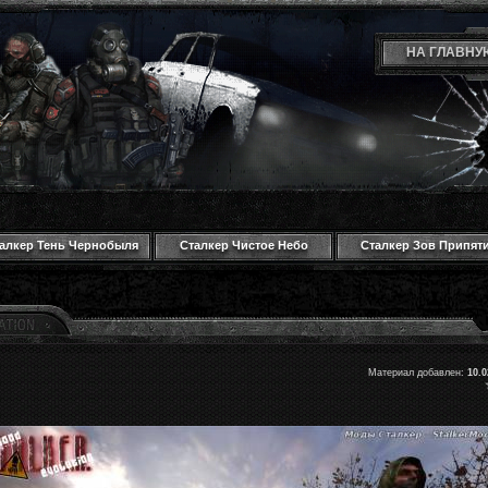
НА ГЛАВНУ
алкер Тень Чернобыля
Сталкер Чистое Небо
Сталкер Зов Припят
Материал добавлен:
10.0