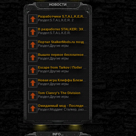
НОВОСТИ
Разработчики S.T.A.L.K.E.R. 2 показали фотографию своего офиса
Раздел:S.T.A.L.K.E.R. 2
В разработке STALKER: ЭХО ЧЕРНОБЫЛЯ - ЗАГНАННЫЙ
Раздел:S.T.A.L.K.E.R.
Портал StalkerMods.ru поздравляет с Днём Победы!
Раздел:Другие игры
Вышло первое бесплатное обновление к Tom Clancy’s The Division
Раздел:Другие игры
Escape from Tarkov / Побег из Таркова
Раздел:Другие игры
Новая игра Клиффа Блезински LawBreakers (Правонарушитель)
Раздел:Другие игры
Tom Clancy's The Division
Раздел:Другие игры
Ожидаемый мод - Последний Сталкер
Раздел:Моддинг Сталкер, разработка модов
INFO...