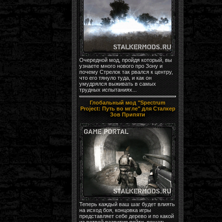
Очередной мод, пройдя который, вы
узнаете много нового про Зону и
почему Стрелок так рвался к центру,
что его тянуло туда, и как он
умудрялся выживать в самых
трудных испытаниях...
Глобальный мод "Spectrum
Project: Путь во мгле" для Сталкер
Зов Припяти
Теперь каждый ваш шаг будет влиять
на исход боя, концовка игры
представляет себе дерево и по какой
из ветвей развития пойти, решать