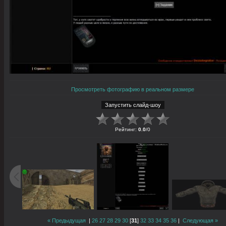
Просмотреть фотографию в реальном размере
Рейтинг
:
0.0
/
0
« Предыдущая
|
26
27
28
29
30
[
31
]
32
33
34
35
36
|
Следующая »