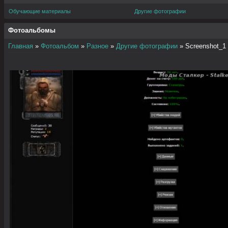
Обучающие материалы
Другие фотографии
Фотоальбомы
Главная
»
Фотоальбом
»
Разное
»
Другие фотографии
» Screenshot_1