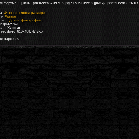
ля форума):
ка:
Фото в полном размере
то:
Разное
 фото:
Другие фотографии
в фото: 941
вил:
-Хишник-
вес фото: 610x488, 47.7Kb
ментариев:
0