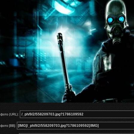
 фото (URL):
фото [BB]: