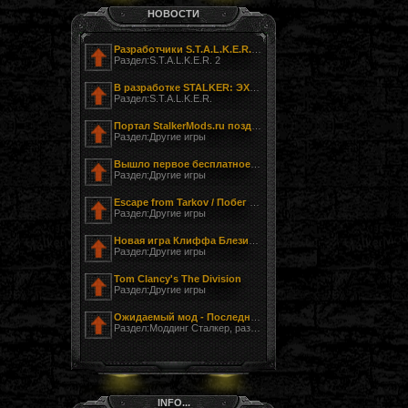
НОВОСТИ
Разработчики S.T.A.L.K.E.R. 2 показали фотографию своего офиса
Раздел:S.T.A.L.K.E.R. 2
В разработке STALKER: ЭХО ЧЕРНОБЫЛЯ - ЗАГНАННЫЙ
Раздел:S.T.A.L.K.E.R.
Портал StalkerMods.ru поздравляет с Днём Победы!
Раздел:Другие игры
Вышло первое бесплатное обновление к Tom Clancy’s The Division
Раздел:Другие игры
Escape from Tarkov / Побег из Таркова
Раздел:Другие игры
Новая игра Клиффа Блезински LawBreakers (Правонарушитель)
Раздел:Другие игры
Tom Clancy's The Division
Раздел:Другие игры
Ожидаемый мод - Последний Сталкер
Раздел:Моддинг Сталкер, разработка модов
INFO...