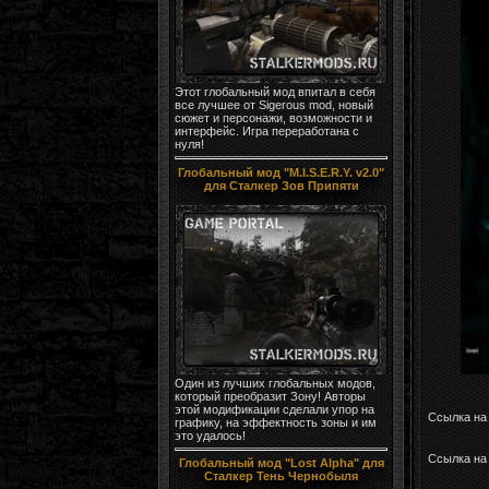
Этот глобальный мод впитал в себя
все лучшее от Sigerous mod, новый
сюжет и персонажи, возможности и
интерфейс. Игра переработана с
нуля!
Глобальный мод "M.I.S.E.R.Y. v2.0"
для Сталкер Зов Припяти
Один из лучших глобальных модов,
который преобразит Зону! Авторы
этой модификации сделали упор на
Ссылка на
графику, на эффектность зоны и им
это удалось!
Ссылка на 
Глобальный мод "Lost Alpha" для
Сталкер Тень Чернобыля