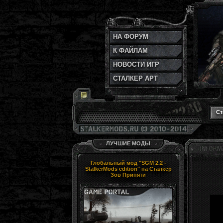
НА ФОРУМ
К ФАЙЛАМ
НОВОСТИ ИГР
СТАЛКЕР АРТ
Ст
ЛУЧШИЕ МОДЫ
Глобальный мод "SGM 2.2 -
StalkerMods edition" на Сталкер
Зов Припяти