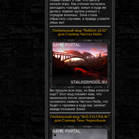
начале игры. Как ученые пытались
разгадать «загадку зоны» и куда же
делась первая группа ученых с
отрядом военных. Зона стала
обрастать слухами, а правду узнаете
лишь вы!
Глобальный мод "ReBorn v2.51"
для Сталкер Чистое Небо
Вы прошли всю игру, но Вам хочется
еще? Этот мод покажет вам, что
произошло после окончания
основного сюжета Чистого Неба, что
будет с героями и куда вас затянет
жажда познания Зоны!
Глобальный мод "Ф.О.Т.О.Г.Р.А.Ф."
для Сталкер Тень Чернобыля