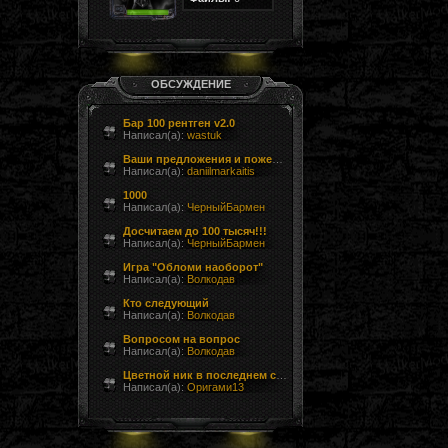
ОБСУЖДЕНИЕ
Бар 100 рентген v2.0
Написал(а):
wastuk
Ваши предложения и пожелания
Написал(а):
daniilmarkaitis
1000
Написал(а):
ЧерныйБармен
Досчитаем до 100 тысяч!!!
Написал(а):
ЧерныйБармен
Игра "Обломи наоборот"
Написал(а):
Волкодав
Кто следующий
Написал(а):
Волкодав
Вопросом на вопрос
Написал(а):
Волкодав
Цветной ник в последнем сообщении форума
Написал(а):
Оригами13