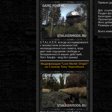
Превью (д
Доп. ссыл
Раздел фо
Категория
Просмотро
Фото доба
Размеры и 
Всего ком
S.T.A.L.K.E.R. всегда ассоциировался
с множеством возможностей,
неопределенностью сюжета, игра
дает вам ощущение свободы и
безграничности ваших действий...
Лост Альфа - мод без границ!
Модификация "Lost World: Origin"
на Сталкер Тень Чернобыля
Новый сюжет о том, что было в