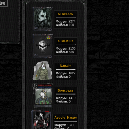
STRELOK
Форум:
2274
Файлы:
195
STALKER
Форум:
2135
Файлы:
840
Napalm
Форум:
1627
Файлы:
0
Волкодав
Форум:
1419
Файлы:
0
Asdolg_Haster
Форум:
1371
Файлы:
0