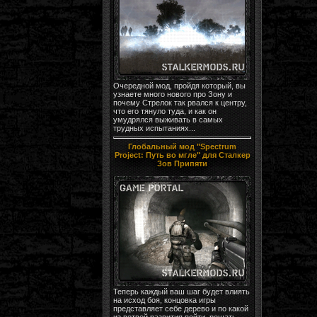
Очередной мод, пройдя который, вы
узнаете много нового про Зону и
почему Стрелок так рвался к центру,
что его тянуло туда, и как он
умудрялся выживать в самых
трудных испытаниях...
Глобальный мод "Spectrum
Project: Путь во мгле" для Сталкер
Зов Припяти
Теперь каждый ваш шаг будет влиять
на исход боя, концовка игры
представляет себе дерево и по какой
из ветвей развития пойти, решать