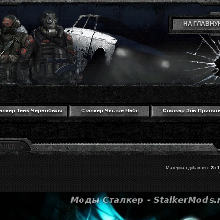
НА ГЛАВНУ
алкер Тень Чернобыля
Сталкер Чистое Небо
Сталкер Зов Припят
Материал добавлен:
25.1