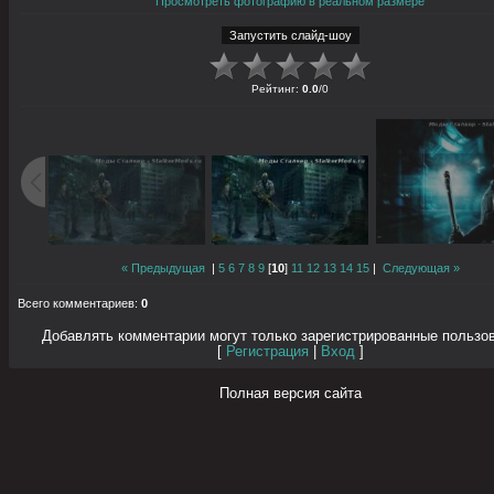
Просмотреть фотографию в реальном размере
Рейтинг
:
0.0
/
0
« Предыдущая
|
5
6
7
8
9
[
10
]
11
12
13
14
15
|
Следующая »
Всего комментариев
:
0
Добавлять комментарии могут только зарегистрированные пользо
[
Регистрация
|
Вход
]
Полная версия сайта