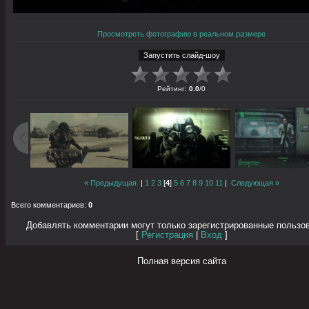
Просмотреть фотографию в реальном размере
Рейтинг
:
0.0
/
0
« Предыдущая
|
1
2
3
[
4
]
5
6
7
8
9
10
11
|
Следующая »
Всего комментариев
:
0
Добавлять комментарии могут только зарегистрированные пользо
[
Регистрация
|
Вход
]
Полная версия сайта