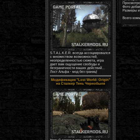
Просмотро
Фото доба
Размеры и 
Всего ком
S.T.A.L.K.E.R. всегда ассоциировался
с множеством возможностей,
неопределенностью сюжета, игра
дает вам ощущение свободы и
безграничности ваших действий...
Лост Альфа - мод без границ!
Модификация "Lost World: Origin"
на Сталкер Тень Чернобыля
Новый сюжет о том, что было в