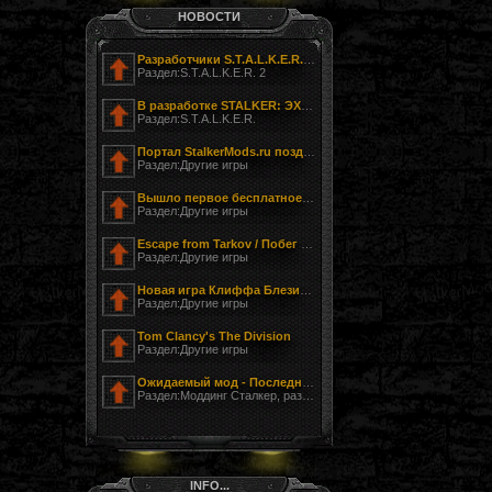
НОВОСТИ
Разработчики S.T.A.L.K.E.R. 2 показали фотографию своего офиса
Раздел:S.T.A.L.K.E.R. 2
В разработке STALKER: ЭХО ЧЕРНОБЫЛЯ - ЗАГНАННЫЙ
Раздел:S.T.A.L.K.E.R.
Портал StalkerMods.ru поздравляет с Днём Победы!
Раздел:Другие игры
Вышло первое бесплатное обновление к Tom Clancy’s The Division
Раздел:Другие игры
Escape from Tarkov / Побег из Таркова
Раздел:Другие игры
Новая игра Клиффа Блезински LawBreakers (Правонарушитель)
Раздел:Другие игры
Tom Clancy's The Division
Раздел:Другие игры
Ожидаемый мод - Последний Сталкер
Раздел:Моддинг Сталкер, разработка модов
INFO...