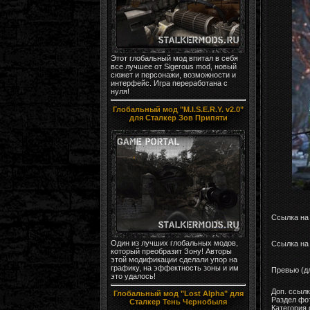
Этот глобальный мод впитал в себя
все лучшее от Sigerous mod, новый
сюжет и персонажи, возможности и
интерфейс. Игра переработана с
нуля!
Глобальный мод "M.I.S.E.R.Y. v2.0"
для Сталкер Зов Припяти
Ссылка на
Один из лучших глобальных модов,
Ссылка на 
который преобразит Зону! Авторы
этой модификации сделали упор на
графику, на эффектность зоны и им
Превью (д
это удалось!
Доп. ссыл
Глобальный мод "Lost Alpha" для
Раздел фо
Сталкер Тень Чернобыля
Категория