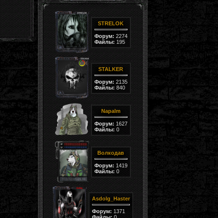
STRELOK
Форум:
2274
Файлы:
195
STALKER
Форум:
2135
Файлы:
840
Napalm
Форум:
1627
Файлы:
0
Волкодав
Форум:
1419
Файлы:
0
Asdolg_Haster
Форум:
1371
Файлы:
0