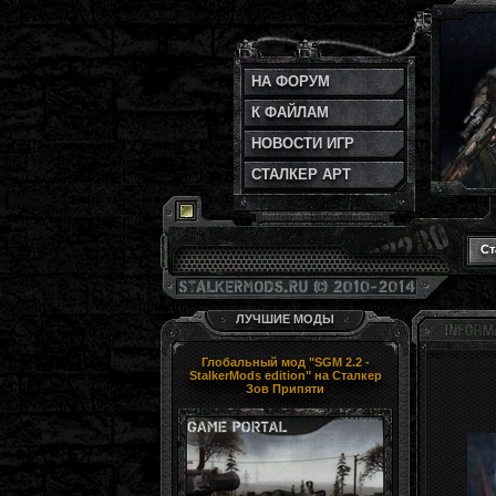
НА ФОРУМ
К ФАЙЛАМ
НОВОСТИ ИГР
СТАЛКЕР АРТ
Ст
ЛУЧШИЕ МОДЫ
Глобальный мод "SGM 2.2 -
StalkerMods edition" на Сталкер
Зов Припяти