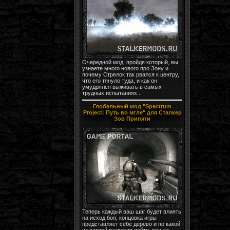
Очередной мод, пройдя который, вы
узнаете много нового про Зону и
почему Стрелок так рвался к центру,
что его тянуло туда, и как он
умудрялся выживать в самых
трудных испытаниях...
Глобальный мод "Spectrum
Project: Путь во мгле" для Сталкер
Зов Припяти
Теперь каждый ваш шаг будет влиять
на исход боя, концовка игры
представляет себе дерево и по какой
из ветвей развития пойти, решать