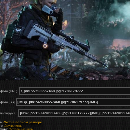
 фото (URL):
фото [BB]:
ля форума):
ка:
Фото в полном размере
то:
Другие игры
 фото:
Остальные игры