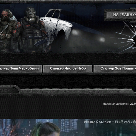
НА ГЛАВНУ
алкер Тень Чернобыля
Сталкер Чистое Небо
Сталкер Зов Припят
Материал добавлен:
22.0