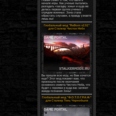
начале игры. Как ученые пытались
разгадать «загадку зоны» и куда же
делась первая группа ученых с
отрядом военных. Зона стала
обрастать слухами, а правду узнаете
лишь вы!
Глобальный мод "ReBorn v2.51"
для Сталкер Чистое Небо
Вы прошли всю игру, но Вам хочется
еще? Этот мод покажет вам, что
произошло после окончания
основного сюжета Чистого Неба, что
будет с героями и куда вас затянет
жажда познания Зоны!
Глобальный мод "Ф.О.Т.О.Г.Р.А.Ф."
для Сталкер Тень Чернобыля