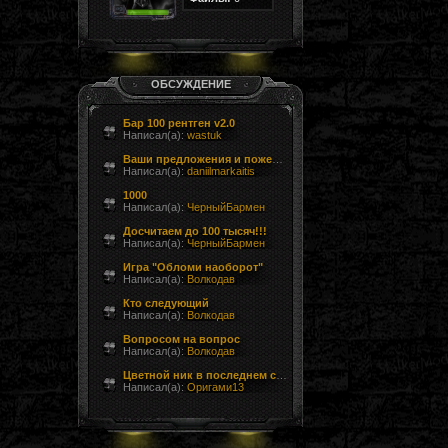
ОБСУЖДЕНИЕ
Бар 100 рентген v2.0
Написал(а):
wastuk
Ваши предложения и пожелания
Написал(а):
daniilmarkaitis
1000
Написал(а):
ЧерныйБармен
Досчитаем до 100 тысяч!!!
Написал(а):
ЧерныйБармен
Игра "Обломи наоборот"
Написал(а):
Волкодав
Кто следующий
Написал(а):
Волкодав
Вопросом на вопрос
Написал(а):
Волкодав
Цветной ник в последнем сообщении форума
Написал(а):
Оригами13