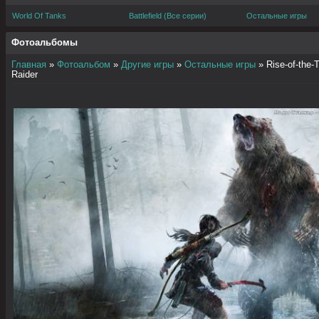
World Of Tanks
Battlefield (Все серии)
Остальные игры
Фотоальбомы
Главная
»
Фотоальбом
»
Другие игры
»
Остальные игры
» Rise-of-the-
Raider