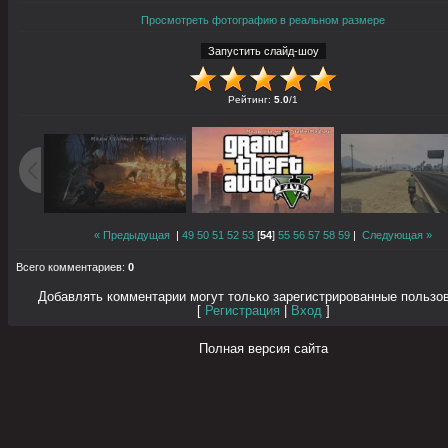
Просмотреть фотографию в реальном размере
Рейтинг
:
5.0
/
1
« Предыдущая
|
49
50
51
52
53
[
54
]
55
56
57
58
59
|
Следующая »
Всего комментариев
:
0
Добавлять комментарии могут только зарегистрированные пользо
[
Регистрация
|
Вход
]
Полная версия сайта