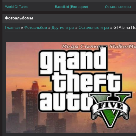
World Of Tanks
Battlefield (Все серии)
Остальные игры
Фотоальбомы
Главная
»
Фотоальбом
»
Другие игры
»
Остальные игры
» GTA 5 на Пк