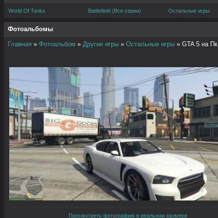
World Of Tanks
Battlefield (Все серии)
Остальные игры
Фотоальбомы
Главная
»
Фотоальбом
»
Другие игры
»
Остальные игры
» GTA 5 на Пк
Просмотреть фотографию в реальном размере