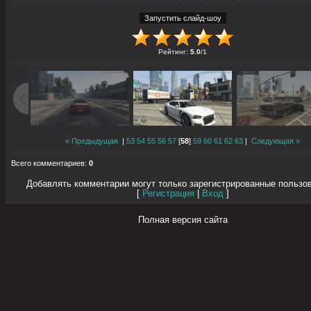
Рейтинг
:
5.0
/
1
« Предыдущая
|
53
54
55
56
57
[
58
]
59
60
61
62
63
|
Следующая »
Всего комментариев
:
0
Добавлять комментарии могут только зарегистрированные пользо
[
Регистрация
|
Вход
]
Полная версия сайта