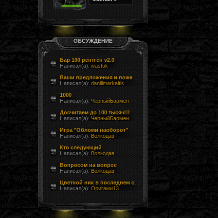
ОБСУЖДЕНИЕ
Бар 100 рентген v2.0
Написал(а):
wastuk
Ваши предложения и пожелания
Написал(а):
daniilmarkaitis
1000
Написал(а):
ЧерныйБармен
Досчитаем до 100 тысяч!!!
Написал(а):
ЧерныйБармен
Игра "Обломи наоборот"
Написал(а):
Волкодав
Кто следующий
Написал(а):
Волкодав
Вопросом на вопрос
Написал(а):
Волкодав
Цветной ник в последнем сообщении форума
Написал(а):
Оригами13