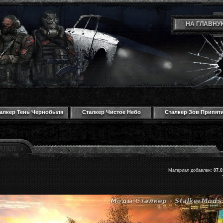
НА ГЛАВНУ
алкер Тень Чернобыля
Сталкер Чистое Небо
Сталкер Зов Припят
Материал добавлен:
07.0