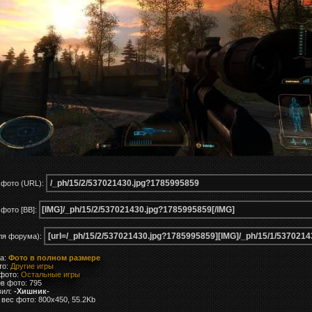
 фото (URL):
фото [BB]:
ля форума):
ка:
Фото в полном размере
то:
Другие игры
 фото:
Остальные игры
в фото: 795
вил:
-Хишник-
вес фото: 800x450, 55.2Kb