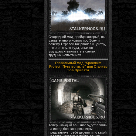
Очередной мод, пройдя который, вы
узнаете много нового про Зону и
почему Стрелок так рвался к центру,
что его тянуло туда, и как он
умудрялся выживать в самых
трудных испытаниях...
Глобальный мод "Spectrum
Project: Путь во мгле" для Сталкер
Зов Припяти
Теперь каждый ваш шаг будет влиять
на исход боя, концовка игры
представляет себе дерево и по какой
из ветвей развития пойти, решать