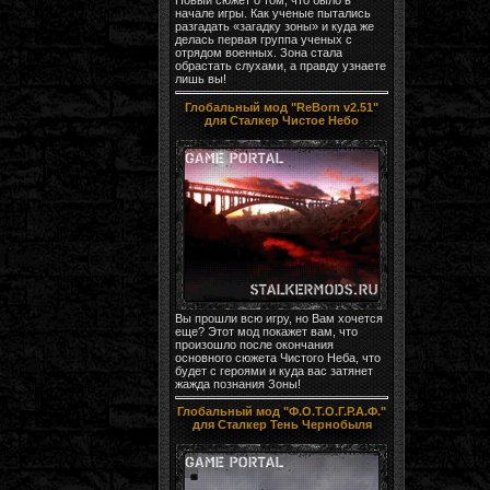
начале игры. Как ученые пытались
разгадать «загадку зоны» и куда же
делась первая группа ученых с
отрядом военных. Зона стала
обрастать слухами, а правду узнаете
лишь вы!
Глобальный мод "ReBorn v2.51"
для Сталкер Чистое Небо
Вы прошли всю игру, но Вам хочется
еще? Этот мод покажет вам, что
произошло после окончания
основного сюжета Чистого Неба, что
будет с героями и куда вас затянет
жажда познания Зоны!
Глобальный мод "Ф.О.Т.О.Г.Р.А.Ф."
для Сталкер Тень Чернобыля