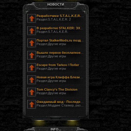
НОВОСТИ
Разработчики S.T.A.L.K.E.R. 2 показали фотографию своего офиса
Раздел:S.T.A.L.K.E.R. 2
В разработке STALKER: ЭХО ЧЕРНОБЫЛЯ - ЗАГНАННЫЙ
Раздел:S.T.A.L.K.E.R.
Портал StalkerMods.ru поздравляет с Днём Победы!
Раздел:Другие игры
Вышло первое бесплатное обновление к Tom Clancy’s The Division
Раздел:Другие игры
Escape from Tarkov / Побег из Таркова
Раздел:Другие игры
Новая игра Клиффа Блезински LawBreakers (Правонарушитель)
Раздел:Другие игры
Tom Clancy's The Division
Раздел:Другие игры
Ожидаемый мод - Последний Сталкер
Раздел:Моддинг Сталкер, разработка модов
INFO...