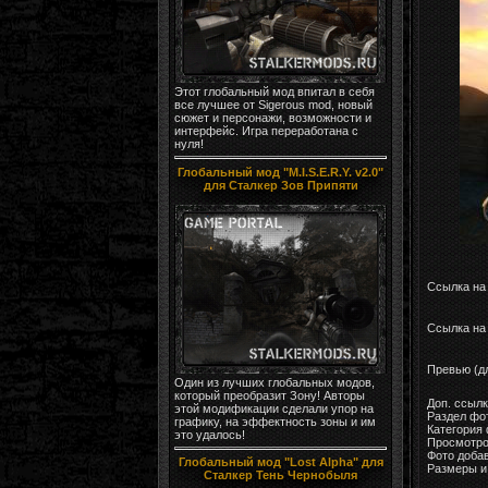
Этот глобальный мод впитал в себя
все лучшее от Sigerous mod, новый
сюжет и персонажи, возможности и
интерфейс. Игра переработана с
нуля!
Глобальный мод "M.I.S.E.R.Y. v2.0"
для Сталкер Зов Припяти
Ссылка на
Ссылка на 
Превью (д
Один из лучших глобальных модов,
который преобразит Зону! Авторы
Доп. ссыл
этой модификации сделали упор на
Раздел фо
графику, на эффектность зоны и им
Категория
это удалось!
Просмотро
Фото доба
Глобальный мод "Lost Alpha" для
Размеры и 
Сталкер Тень Чернобыля