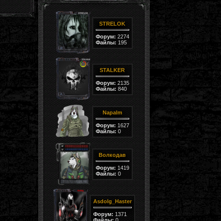
STRELOK
Форум:
2274
Файлы:
195
STALKER
Форум:
2135
Файлы:
840
Napalm
Форум:
1627
Файлы:
0
Волкодав
Форум:
1419
Файлы:
0
Asdolg_Haster
Форум:
1371
Файлы:
0