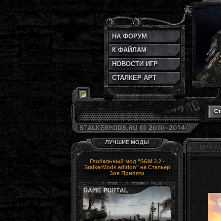
НА ФОРУМ
К ФАЙЛАМ
НОВОСТИ ИГР
СТАЛКЕР АРТ
Ст
ЛУЧШИЕ МОДЫ
Глобальный мод "SGM 2.2 -
StalkerMods edition" на Сталкер
Зов Припяти