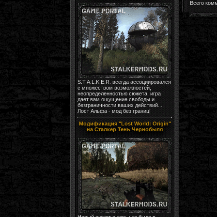
Всего ком
S.T.A.L.K.E.R. всегда ассоциировался
с множеством возможностей,
неопределенностью сюжета, игра
дает вам ощущение свободы и
безграничности ваших действий...
Лост Альфа - мод без границ!
Модификация "Lost World: Origin"
на Сталкер Тень Чернобыля
Новый сюжет о том, что было в