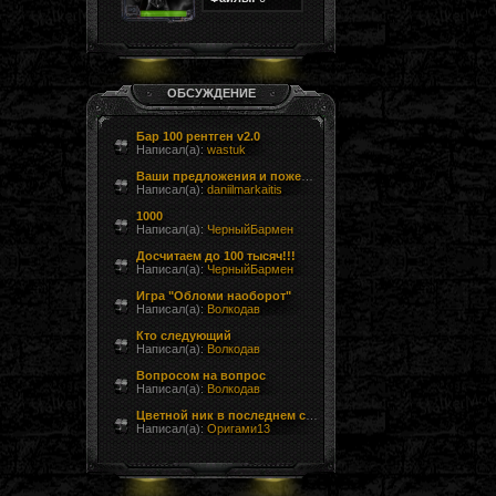
ОБСУЖДЕНИЕ
Бар 100 рентген v2.0
Написал(а):
wastuk
Ваши предложения и пожелания
Написал(а):
daniilmarkaitis
1000
Написал(а):
ЧерныйБармен
Досчитаем до 100 тысяч!!!
Написал(а):
ЧерныйБармен
Игра "Обломи наоборот"
Написал(а):
Волкодав
Кто следующий
Написал(а):
Волкодав
Вопросом на вопрос
Написал(а):
Волкодав
Цветной ник в последнем сообщении форума
Написал(а):
Оригами13