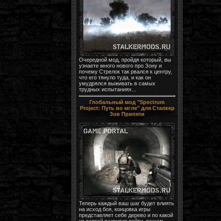
Очередной мод, пройдя который, вы
узнаете много нового про Зону и
почему Стрелок так рвался к центру,
что его тянуло туда, и как он
умудрялся выживать в самых
трудных испытаниях...
Глобальный мод "Spectrum
Project: Путь во мгле" для Сталкер
Зов Припяти
Теперь каждый ваш шаг будет влиять
на исход боя, концовка игры
представляет себе дерево и по какой
из ветвей развития пойти, решать