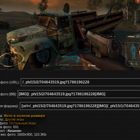
 фото (URL):
фото [BB]:
ля форума):
ка:
Фото в полном размере
то:
Другие игры
 фото:
Остальные игры
в фото: 691
вил:
-Хишник-
вес фото: 1600x900, 110.3Kb