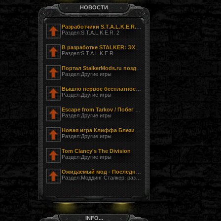
НОВОСТИ
Разработчики S.T.A.L.K.E.R. 2 показали фотографию своего офиса
Раздел:S.T.A.L.K.E.R. 2
В разработке STALKER: ЭХО ЧЕРНОБЫЛЯ - ЗАГНАННЫЙ
Раздел:S.T.A.L.K.E.R.
Портал StalkerMods.ru поздравляет с Днём Победы!
Раздел:Другие игры
Вышло первое бесплатное обновление к Tom Clancy’s The Division
Раздел:Другие игры
Escape from Tarkov / Побег из Таркова
Раздел:Другие игры
Новая игра Клиффа Блезински LawBreakers (Правонарушитель)
Раздел:Другие игры
Tom Clancy's The Division
Раздел:Другие игры
Ожидаемый мод - Последний Сталкер
Раздел:Моддинг Сталкер, разработка модов
INFO...