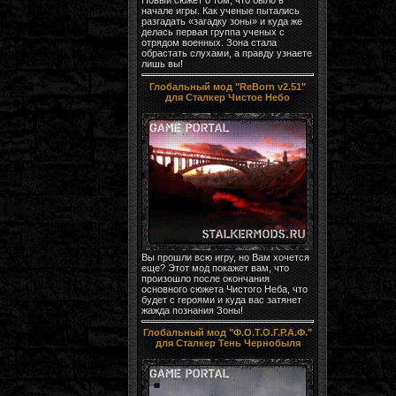
начале игры. Как ученые пытались
разгадать «загадку зоны» и куда же
делась первая группа ученых с
отрядом военных. Зона стала
обрастать слухами, а правду узнаете
лишь вы!
Глобальный мод "ReBorn v2.51"
для Сталкер Чистое Небо
Вы прошли всю игру, но Вам хочется
еще? Этот мод покажет вам, что
произошло после окончания
основного сюжета Чистого Неба, что
будет с героями и куда вас затянет
жажда познания Зоны!
Глобальный мод "Ф.О.Т.О.Г.Р.А.Ф."
для Сталкер Тень Чернобыля