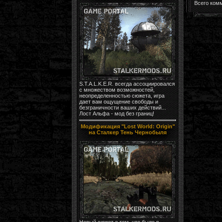
Всего ком
S.T.A.L.K.E.R. всегда ассоциировался
с множеством возможностей,
неопределенностью сюжета, игра
дает вам ощущение свободы и
безграничности ваших действий...
Лост Альфа - мод без границ!
Модификация "Lost World: Origin"
на Сталкер Тень Чернобыля
Новый сюжет о том, что было в