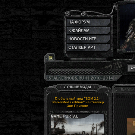
НА ФОРУМ
К ФАЙЛАМ
НОВОСТИ ИГР
СТАЛКЕР АРТ
Ст
ЛУЧШИЕ МОДЫ
Глобальный мод "SGM 2.2 -
StalkerMods edition" на Сталкер
Зов Припяти