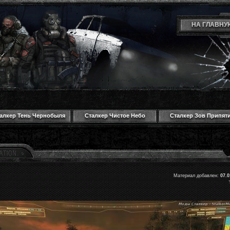
НА ГЛАВНУ
алкер Тень Чернобыля
Сталкер Чистое Небо
Сталкер Зов Припят
Материал добавлен:
07.0