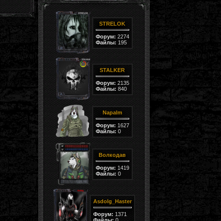
STRELOK
Форум:
2274
Файлы:
195
STALKER
Форум:
2135
Файлы:
840
Napalm
Форум:
1627
Файлы:
0
Волкодав
Форум:
1419
Файлы:
0
Asdolg_Haster
Форум:
1371
Файлы:
0