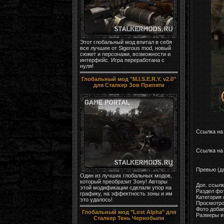
Этот глобальный мод впитал в себя
все лучшее от Sigerous mod, новый
сюжет и персонажи, возможности и
интерфейс. Игра переработана с
нуля!
Глобальный мод "M.I.S.E.R.Y. v2.0"
для Сталкер Зов Припяти
Ссылка на
Ссылка на 
Превью (д
Один из лучших глобальных модов,
который преобразит Зону! Авторы
Доп. ссыл
этой модификации сделали упор на
Раздел фо
графику, на эффектность зоны и им
Категория
это удалось!
Просмотро
Фото доба
Глобальный мод "Lost Alpha" для
Размеры и 
Сталкер Тень Чернобыля