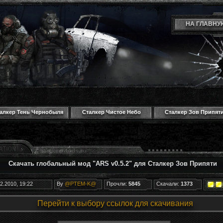
НА ГЛАВНУ
алкер Тень Чернобыля
Сталкер Чистое Небо
Сталкер Зов Припят
Скачать глобальный мод "ARS v0.5.2" для Сталкер Зов Припяти
2.2010, 19:22
By
@PTEM-K@
Прочли:
5845
Скачали:
1373
Перейти к выбору ссылок для скачивания