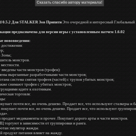
 0.5.2 Для STALKER Зов Припяти
Это очередной и интересный Глобальный 
ация предназначена для версии игры с установленным патчем 1.6.02
е нововведения:
е достижения:
ер;
ь Зоны;
шитель монстров.
 местности.
у введены части монстров (трофеи):
лены вырезанные разработчиками части монстров;
отана система снятия трофеев (частей) с трупов убитых монстров;
акже снимают трофеи с убитых монстров;
трукциями идите к охотникам.
ическая торговля:
вцы:
купает почти все, но очень дешево. Продает все, что используют сталкеры и 
 покупает почти все, но очень дешево. Продает все, что используют группиро
ода».
 продает медикаменты и прочее. Покупает дорого арты и части монстров.
Ц торгуют в зависимости от группировки и ранга.
аботан эмулятор жажды.
й продукт питания влияет на жажду.