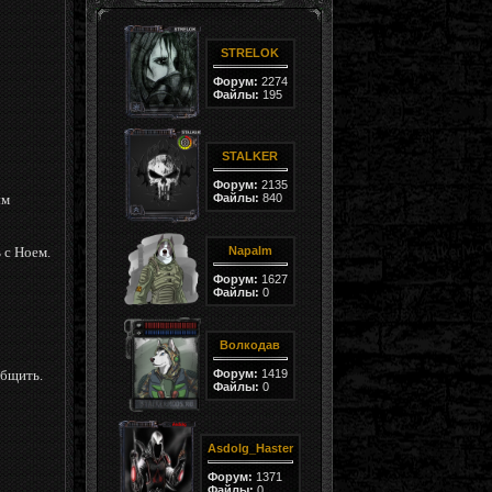
STRELOK
Форум:
2274
Файлы:
195
STALKER
Форум:
2135
Файлы:
840
ым
 с Ноем.
Napalm
Форум:
1627
Файлы:
0
Волкодав
Форум:
1419
общить.
Файлы:
0
Asdolg_Haster
Форум:
1371
Файлы:
0