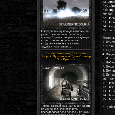
или иные
* убойно
* боепри
способн
22. Новы
23. Новы
24. Введ
25. Бью
Очередной мод, пройдя который, вы
узнаете много нового про Зону и
Основны
почему Стрелок так рвался к центру,
что его тянуло туда, и как он
1. Измен
умудрялся выживать в самых
2. Меха
трудных испытаниях...
3. Еда н
Глобальный мод "Spectrum
4. Водка
Project: Путь во мгле" для Сталкер
5. Чрезм
Зов Припяти
6. Доба
7. После
8. Полу
9. Испра
10. Гал
11. Пер
12. Отко
13. Посл
14. Отме
15. Отме
Теперь каждый ваш шаг будет влиять
* - рабо
на исход боя, концовка игры
представляет себе дерево и по какой
из ветвей развития пойти, решать