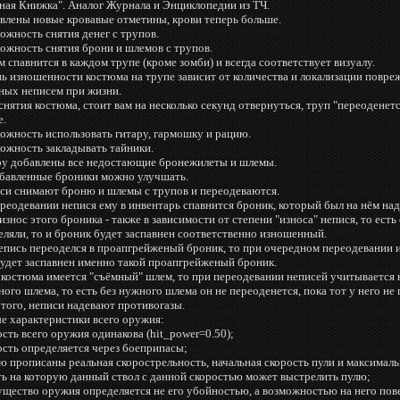
сная Книжка". Аналог Журнала и Энциклопедии из ТЧ.
авлены новые кровавые отметины, крови теперь больше.
ожность снятия денег с трупов.
ожность снятия брони и шлемов с трупов.
 спавнится в каждом трупе (кроме зомби) и всегда соответствует визуалу.
ь изношенности костюма на трупе зависит от количества и локализации повре
ных неписем при жизни.
снятия костюма, стоит вам на несколько секунд отвернуться, труп "переоденетс
е.
ожность использовать гитару, гармошку и рацию.
можность закладывать тайники.
гру добавлены все недостающие бронежилеты и шлемы.
обавленные броники можно улучшать.
иси снимают броню и шлемы с трупов и переодеваются.
реодевании непися ему в инвентарь спавнится броник, который был на нём над
износ этого броника - также в зависимости от степени "износа" непися, то есть 
еляли, то и броник будет заспавнен соответственно изношенный.
непись переоделся в проапгрейженый броник, то при очередном переодевании 
будет заспавнен именно такой проапгрейженый броник.
 костюма имеется "съёмный" шлем, то при переодевании неписей учитывается 
ого шлема, то есть без нужного шлема он не переоденется, пока тот у него не 
того, неписи надевают противогазы.
ые характеристики всего оружия:
сть всего оружия одинакова (hit_power=0.50);
ость определяется через боеприпасы;
ю прописаны реальная скорострельность, начальная скорость пули и максималь
ть на которую данный ствол с данной скоростью может выстрелить пулю;
ущество оружия определяется не его убойностью, а возможностью на него пов