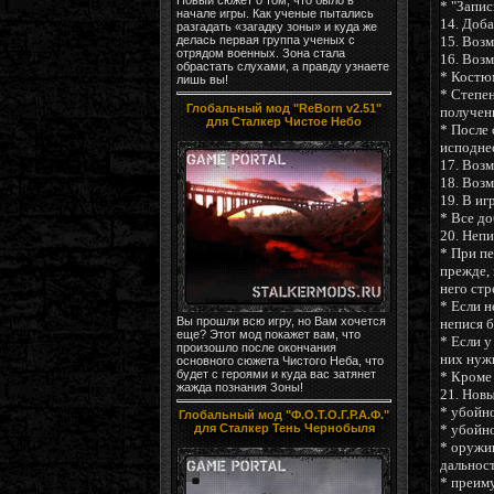
* "Запи
начале игры. Как ученые пытались
14. Доб
разгадать «загадку зоны» и куда же
делась первая группа ученых с
15. Возм
отрядом военных. Зона стала
16. Возм
обрастать слухами, а правду узнаете
* Костюм
лишь вы!
* Степен
Глобальный мод "ReBorn v2.51"
получен
для Сталкер Чистое Небо
* После 
исподне
17. Возм
18. Воз
19. В и
* Все д
20. Неп
* При пе
прежде, 
него стр
* Если 
Вы прошли всю игру, но Вам хочется
непися 
еще? Этот мод покажет вам, что
* Если у
произошло после окончания
них нужн
основного сюжета Чистого Неба, что
будет с героями и куда вас затянет
* Кроме 
жажда познания Зоны!
21. Нов
* убойно
Глобальный мод "Ф.О.Т.О.Г.Р.А.Ф."
* убойн
для Сталкер Тень Чернобыля
* оружи
дальнос
* преим