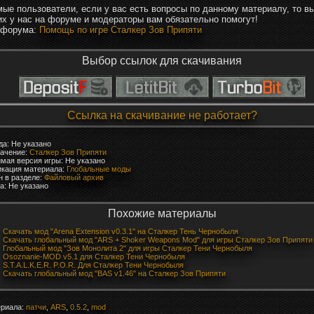
ые пользователи, если у вас есть вопросы по данному материалу, то в
их у нас на форуме и модераторы вам обязательно помогут!
 форума:
Помощь по игре Сталкер Зов Припяти
Выбор ссылок для скачивания
Ссылка на скачивание не работает?
да: Не указано
ачение:
Сталкер Зов Припяти
мая версия игры: Не указано
кация материала:
Глобальные моды
 в разделе:
Файловый архив
а: Не указано
Похожие материалы
Скачать мод "Arena Extension v0.3.1" на Сталкер Тень Чернобыля
Скачать глобальный мод "ARS + Shoker Weapons Mod" для игры Сталкер Зов Припяти
Глобальный мод "Зов Монолита 2" для игры Сталкер Тени Чернобыля
Osoznanie-MOD v5.1 для Сталкер Тени Чернобыля
S.T.A.L.K.E.R. P.O.R. Для Сталкер Тени Чернобыля
Скачать глобальный мод "BAS v1.46" на Сталкер Зов Припяти
ериала:
патчи
,
ARS
,
0.5.2
,
mod