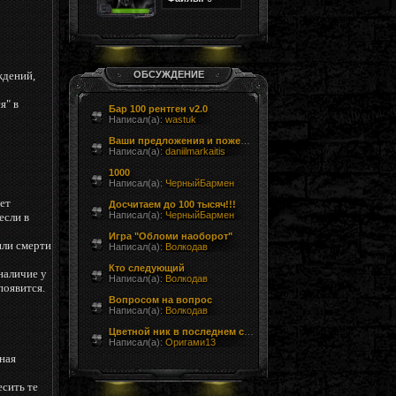
ждений,
ОБСУЖДЕНИЕ
я" в
Бар 100 рентген v2.0
Написал(а):
wastuk
Ваши предложения и пожелания
Написал(а):
daniilmarkaitis
1000
Написал(а):
ЧерныйБармен
ет
Досчитаем до 100 тысяч!!!
Написал(а):
ЧерныйБармен
если в
Игра "Обломи наоборот"
или смерти
Написал(а):
Волкодав
Кто следующий
наличие у
Написал(а):
Волкодав
появится.
Вопросом на вопрос
Написал(а):
Волкодав
Цветной ник в последнем сообщении форума
Написал(а):
Оригами13
ная
есить те