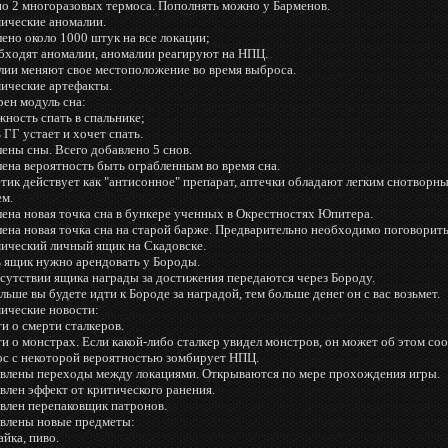
но 2 многоразовых термоса. Пополнять можно у Барменов.
мические аномалии.
ено около 1000 штук на все локации;
бходят аномалии, аномалии реагируют на НПЦ.
лии меняют свое местоположение во время выброса.
мические артефакты.
рен модуль сна:
ность спать в спальнике;
 ГГ устает и хочет спать.
ены сны. Всего добавлено 5 снов.
ена вероятность быть ограбленным во время сна.
тик действует как "антисонное" препарат, аптечки обладают легким снотворн
ем.
ена новая точка сна в бункере ученных в Окрестностях Юпитера.
ена новая точка сна на старой барже. Предварительно необходимо поговорить
мический личный ящик на Скадовске.
ь ящик нужно арендовать у Бороды.
тсутствии ящика награды за достижения передаются через Бороду.
льше вы будете идти к Бороде за наградой, тем больше денег он с вас возьмет.
мические новости:
и о смерти сталкеров.
и о монстрах. Если какой-либо сталкер увидел монстров, он может об этом со
ос с некоторой вероятностью зомбирует НПЦ.
авлены переходы между локациями. Открываются по мере прохождения игры.
влен эффект от критического ранения.
авлен перепаковщик патронов.
авлены новые предметы:
айка, пиво.