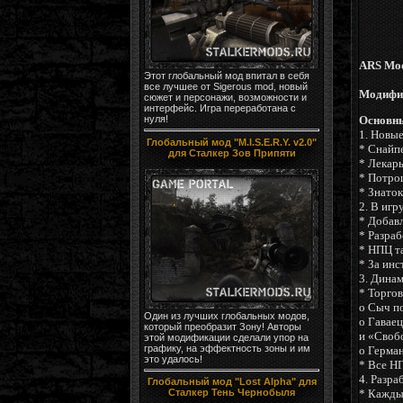
ARS Mod
Этот глобальный мод впитал в себя
все лучшее от Sigerous mod, новый
Модифик
сюжет и персонажи, возможности и
интерфейс. Игра переработана с
нуля!
Основны
1. Новы
Глобальный мод "M.I.S.E.R.Y. v2.0"
* Снайп
для Сталкер Зов Припяти
* Лекар
* Потро
* Знаток
2. В игр
* Добав
* Разраб
* НПЦ т
* За инс
3. Динам
* Торго
o Сыч по
Один из лучших глобальных модов,
o Гаваец
который преобразит Зону! Авторы
и «Своб
этой модификации сделали упор на
графику, на эффектность зоны и им
o Герман
это удалось!
* Все НП
4. Разр
Глобальный мод "Lost Alpha" для
* Кажды
Сталкер Тень Чернобыля