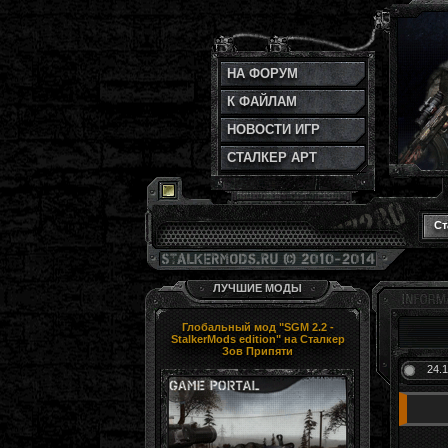
НА ФОРУМ
К ФАЙЛАМ
НОВОСТИ ИГР
СТАЛКЕР АРТ
Ст
ЛУЧШИЕ МОДЫ
Глобальный мод "SGM 2.2 -
StalkerMods edition" на Сталкер
Зов Припяти
24.1