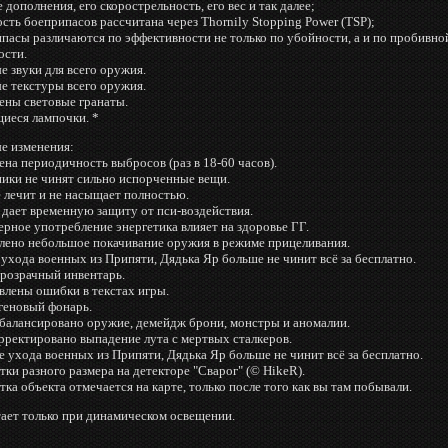
 дополнения, его скорострельность, его вес и так далее;
сть боеприпасов рассчитана через Thornily Stopping Power (TSP);
пасы различаются по эффективности не только по убойности, а и по пробивно
ости.
е звуки для всего оружия.
е текстуры всего оружия.
ены световые гранаты.
щиеся лампочки. *
е изменения:
ена периодичность выбросов (раз в 18-60 часов).
ники не чинят сильно испорченные вещи.
е лечит и не насыщает полностью.
 дает временную защиту от пси-воздействия.
ерное употребление энергетика влияет на здоровье ГГ.
влено небольшое покачивание оружия в режиме прицеливания.
 ухода военных из Припяти, Дядька Яр больше не чинит всё за бесплатно.
прозрачный инвентарь.
влены ошибки в текстах игры.
огеновый фонарь.
ебалансировано оружие, демейдж брони, монстры и аномалии.
рректировано выпадение лута с мертвых сталкеров.
е ухода военных из Припяти, Дядька Яр больше не чинит всё за бесплатно.
тки разного размера на детекторе "Сварог" (© HikeR).
тка объекта отмечается на карте, только после того как вы там побывали.
тает только при динамическом освещении.