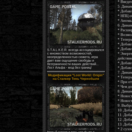
* Введе
5. Дина
* Добавл
* НПЦ о
* Анома
6. Дина
* Расши
* Возмож
* Теперь
* Добавл
* Добавл
S.T.A.L.K.E.R. всегда ассоциировался
* Энерге
с множеством возможностей,
неопределенностью сюжета, игра
действи
дает вам ощущение свободы и
* Добавл
безграничности ваших действий...
* Добавл
Лост Альфа - мод без границ!
7. Дина
Модификация "Lost World: Origin"
* Тепер
на Сталкер Тень Чернобыля
* При о
* Чем до
8. Дина
* Новост
* Новост
9. Выбр
10. Доб
11. Доба
12. Доб
13. Доб
* 2 сухп
Новый сюжет о том, что было в