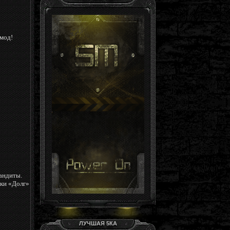
Гость, ты здесь -й день
Группа: Гости
мод!
бандиты.
вки «Долг»
ЛУЧШАЯ 5КА