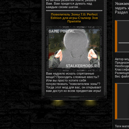
Уважаем
Вам. Вам придется думать над
каждым своим шагом...
задать 
Раздел
Повелитель Зоны 7.0: Perfect
Edition для игры Сталкер Зов
Припяти
Автор мо
Предназн
Необходи
Классифи
Размещен
Вам надоело искать спрятанные
Вес файл
вещи? Проходить сложные квесты?
Или вы просто хотите себя
почувствовать "повелителем зоны"?
Тогда этот мод для вас, он открывает
вам доступ ко всем предметам игры!
Теги мат