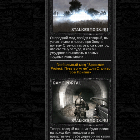
Очередной мод, пройдя который, вы
узнаете много нового про Зону и
почему Стрелок так рвался к центру,
что его тянуло туда, и как он
умудрялся выживать в самых
трудных испытаниях...
Глобальный мод "Spectrum
Project: Путь во мгле" для Сталкер
Зов Припяти
Теперь каждый ваш шаг будет влиять
на исход боя, концовка игры
представляет себе дерево и по какой
из ветвей развития пойти, решать