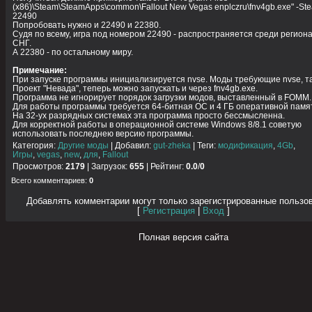
(x86)\Steam\SteamApps\common\Fallout New Vegas enplczru\fnv4gb.exe" -St
22490
Попробовать нужно и 22490 и 22380.
Судя по всему, игра под номером 22490 - распространяется среди регион
СНГ.
А 22380 - по остальному миру.
Примечание:
При запуске программы инициализируется nvse. Моды требующие nvse, та
Проект "Невада", теперь можно запускать и через fnv4gb.exe.
Программа не игнорирует порядок загрузки модов, выставленный в FOMM.
Для работы программы требуется 64-битная ОС и 4 ГБ оперативной памят
На 32-ух разрядных системах эта программа просто бессмысленна.
Для корректной работы в операционной системе Windows 8/8.1 советую
использовать последнею версию программы.
Категория
:
Другие моды
|
Добавил
:
gut-zheka
|
Теги
:
модификация
,
4Gb
,
Игры
,
vegas
,
new
,
для
,
Fallout
Просмотров
:
2179
|
Загрузок
:
655
|
Рейтинг
:
0.0
/
0
Всего комментариев
:
0
Добавлять комментарии могут только зарегистрированные пользо
[
Регистрация
|
Вход
]
Полная версия сайта