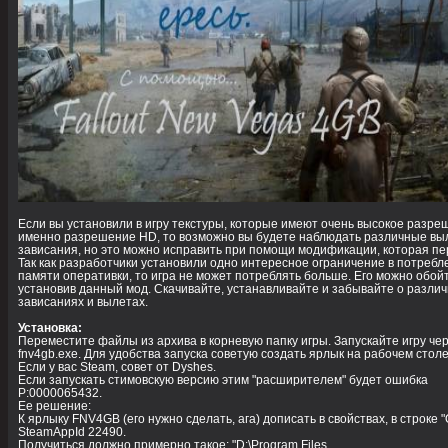
Если вы установили в игру текстуры, которые имеют очень высокое разре
именно разрешение HD, то возможно вы будете наблюдать различные вы
зависания, но это можно исправить при помощи модификации, которая пе
Так как разработчики установили одно интересное ограничение в потребл
памяти оперативки, то игра не может потреблять больше. Его можно обойт
установив данный мод. Скачивайте, устанавливайте и забывайте о разли
зависаниях и вылетах.
Установка:
Переместите файлы из архива в корневую папку игры. Запускайте игру че
fnv4gb.exe. Для удобства запуска советую создать ярлык на рабочем столе
Если у вас Steam, совет от Dyshes.
Если запускать стимовскую версию этим "расширителем" будет ошибка
P:0000065432.
Ее решение:
К ярлыку FNV4GB (его нужно сделать, ага) дописать в свойствах, в строке "
SteamAppId 22490.
Получиться должно примерно такое: "D:\Program Files