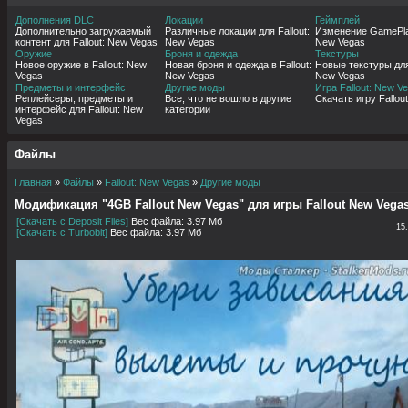
Дополнения DLC
Локации
Геймплей
Дополнительно загружаемый
Различные локации для Fallout:
Изменение GamePlay
контент для Fallout: New Vegas
New Vegas
New Vegas
Оружие
Броня и одежда
Текстуры
Новое оружие в Fallout: New
Новая броня и одежда в Fallout:
Новые текстуры для 
Vegas
New Vegas
New Vegas
Предметы и интерфейс
Другие моды
Игра Fallout: New V
Реплейсеры, предметы и
Все, что не вошло в другие
Скачать игру Fallou
интерфейс для Fallout: New
категории
Vegas
Файлы
Главная
»
Файлы
»
Fallout: New Vegas
»
Другие моды
Модификация "4GB Fallout New Vegas" для игры Fallout New Vega
[Скачать с Deposit Files]
Вес файла: 3.97 Мб
15
[Скачать с Turbobit]
Вес файла: 3.97 Мб