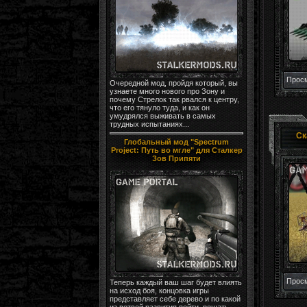
Просм
Очередной мод, пройдя который, вы
узнаете много нового про Зону и
почему Стрелок так рвался к центру,
что его тянуло туда, и как он
умудрялся выживать в самых
трудных испытаниях...
Ск
Глобальный мод "Spectrum
Project: Путь во мгле" для Сталкер
Зов Припяти
Просм
Теперь каждый ваш шаг будет влиять
на исход боя, концовка игры
представляет себе дерево и по какой
из ветвей развития пойти, решать