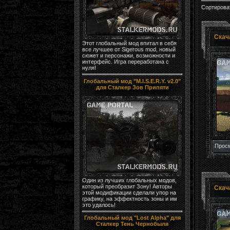
Сортирова
Этот глобальный мод впитал в себя
все лучшее от Sigerous mod, новый
сюжет и персонажи, возможности и
интерфейс. Игра переработана с
нуля!
Глобальный мод "M.I.S.E.R.Y. v2.0"
для Сталкер Зов Припяти
Просм
Один из лучших глобальных модов,
который преобразит Зону! Авторы
этой модификации сделали упор на
графику, на эффектность зоны и им
это удалось!
Глобальный мод "Lost Alpha" для
Сталкер Тень Чернобыля