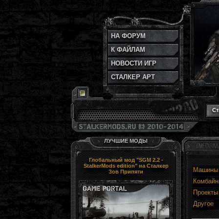
НА ФОРУМ
К ФАЙЛАМ
НОВОСТИ ИГР
СТАЛКЕР АРТ
Ст
ЛУЧШИЕ МОДЫ
Глобальный мод "SGM 2.2 -
StalkerMods edition" на Сталкер
Машины
Зов Припяти
Комбай
Проекты
Другое