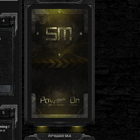
Гость, ты здесь -й день
Группа: Гости
4
а
5
ming /
н и
ЛУЧШАЯ 5КА