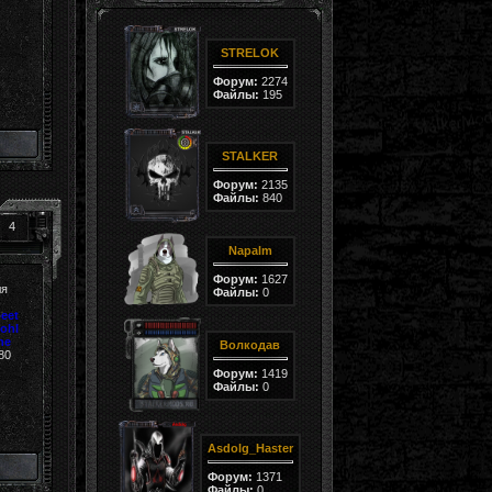
STRELOK
Форум:
2274
Файлы:
195
STALKER
Форум:
2135
Файлы:
840
4
Napalm
Форум:
1627
ля
Файлы:
0
beet
kohl
ne
Волкодав
80
Форум:
1419
Файлы:
0
Asdolg_Haster
Форум:
1371
Файлы:
0