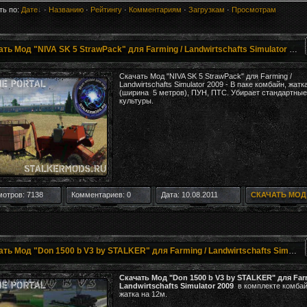
ть по:
Дате
·
Названию
·
Рейтингу
·
Комментариям
·
Загрузкам
·
Просмотрам
Скачать Мод "NIVA SK 5 StrawPack" для Farming / Landwirtschafts Simulator 2009
Скачать Мод "NIVA SK 5 StrawPack" для Farming /
Landwirtschafts Simulator 2009 - В паке комбайн, жатк
(ширина 5 метров), ПУН, ПТС. Убирает стандартные
культуры.
отров: 7138
Комментариев: 0
Дата: 10.08.2011
СКАЧАТЬ МОД
Скачать Мод "Don 1500 b V3 by STALKER" для Farming / Landwirtschafts Simulator 2009
Скачать Мод "Don 1500 b V3 by STALKER" для Far
Landwirtschafts Simulator 2009
в комплекте комбай
жатка на 12м.