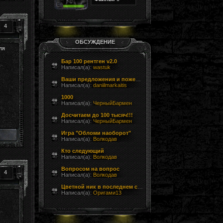
4
ОБСУЖДЕНИЕ
ля
Бар 100 рентген v2.0
Написал(а):
wastuk
Ваши предложения и пожелания
Написал(а):
daniilmarkaitis
1000
Написал(а):
ЧерныйБармен
Досчитаем до 100 тысяч!!!
Написал(а):
ЧерныйБармен
Игра "Обломи наоборот"
Написал(а):
Волкодав
Кто следующий
Написал(а):
Волкодав
Вопросом на вопрос
4
Написал(а):
Волкодав
Цветной ник в последнем сообщении форума
Написал(а):
Оригами13