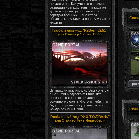
начале игры. Как ученые пытались
разгадать «загадку зоны» и куда же
делась первая группа ученых с
отрядом военных. Зона стала
обрастать слухами, а правду узнаете
лишь вы!
Глобальный мод "ReBorn v2.51"
для Сталкер Чистое Небо
Просм
Вы прошли всю игру, но Вам хочется
еще? Этот мод покажет вам, что
произошло после окончания
основного сюжета Чистого Неба, что
будет с героями и куда вас затянет
жажда познания Зоны!
Глобальный мод "Ф.О.Т.О.Г.Р.А.Ф."
для Сталкер Тень Чернобыля