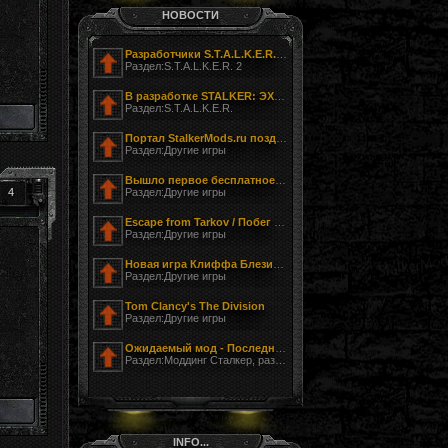
НОВОСТИ
Разработчики S.T.A.L.K.E.R. 2 показали фотографию своего офиса
Раздел:S.T.A.L.K.E.R. 2
В разработке STALKER: ЭХО ЧЕРНОБЫЛЯ - ЗАГНАННЫЙ
Раздел:S.T.A.L.K.E.R.
Портал StalkerMods.ru поздравляет с Днём Победы!
Раздел:Другие игры
Вышло первое бесплатное обновление к Tom Clancy’s The Division
4
Раздел:Другие игры
Escape from Tarkov / Побег из Таркова
Раздел:Другие игры
Новая игра Клиффа Блезински LawBreakers (Правонарушитель)
Раздел:Другие игры
Tom Clancy's The Division
Раздел:Другие игры
Ожидаемый мод - Последний Сталкер
Раздел:Моддинг Сталкер, разработка модов
INFO...