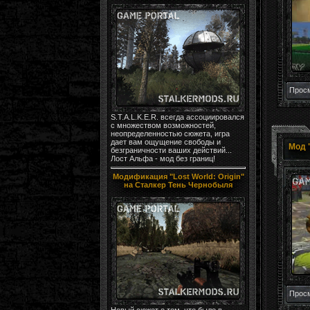
Просм
S.T.A.L.K.E.R. всегда ассоциировался
с множеством возможностей,
неопределенностью сюжета, игра
дает вам ощущение свободы и
безграничности ваших действий...
Лост Альфа - мод без границ!
Модификация "Lost World: Origin"
на Сталкер Тень Чернобыля
Просм
Новый сюжет о том, что было в