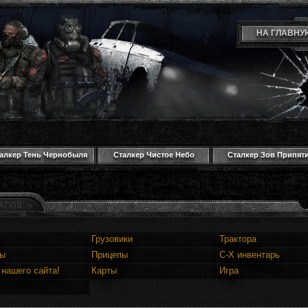
НА ГЛАВНУ
алкер Тень Чернобыля
Сталкер Чистое Небо
Сталкер Зов Припят
Грузовики
Трактора
ны
Прицепы
С-Х инвентарь
 нашего сайта!
Карты
Игра