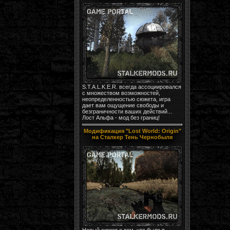
S.T.A.L.K.E.R. всегда ассоциировался
с множеством возможностей,
неопределенностью сюжета, игра
дает вам ощущение свободы и
безграничности ваших действий...
Лост Альфа - мод без границ!
Модификация "Lost World: Origin"
на Сталкер Тень Чернобыля
Новый сюжет о том, что было в