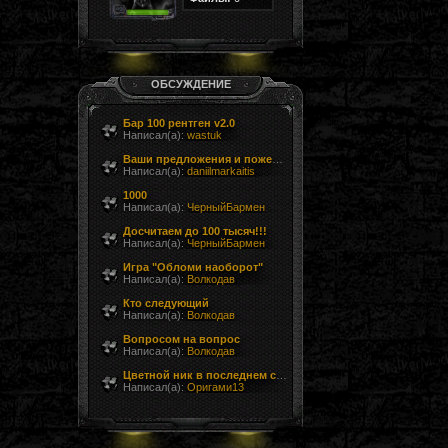
ОБСУЖДЕНИЕ
Бар 100 рентген v2.0
Написал(а):
wastuk
Ваши предложения и пожелания
Написал(а):
daniilmarkaitis
1000
Написал(а):
ЧерныйБармен
Досчитаем до 100 тысяч!!!
Написал(а):
ЧерныйБармен
Игра "Обломи наоборот"
Написал(а):
Волкодав
Кто следующий
Написал(а):
Волкодав
Вопросом на вопрос
Написал(а):
Волкодав
Цветной ник в последнем сообщении форума
Написал(а):
Оригами13