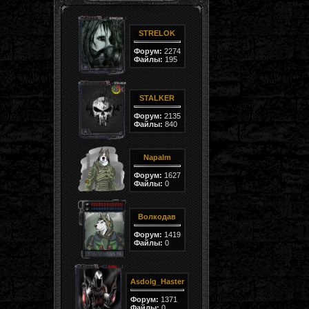
STRELOK
Форум:
2274
Файлы:
195
STALKER
Форум:
2135
Файлы:
840
Napalm
Форум:
1627
Файлы:
0
Волкодав
Форум:
1419
Файлы:
0
Asdolg_Haster
Форум:
1371
Файлы:
0