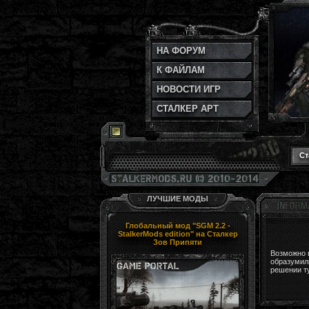
НА ФОРУМ
К ФАЙЛАМ
НОВОСТИ ИГР
СТАЛКЕР АРТ
Ст
ЛУЧШИЕ МОДЫ
Глобальный мод "SGM 2.2 -
StalkerMods edition" на Сталкер
Зов Припяти
Возможно в
образумил
решении тут