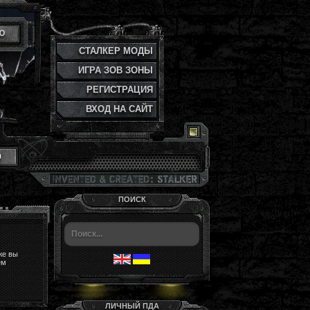
Ю
СТАЛКЕР МОДЫ
ИГРА ЗОВ ЗОНЫ
РЕГИСТРАЦИЯ
ВХОД НА САЙТ
и
ПОИСК
же вы
ем
ЛИЧНЫЙ ПДА