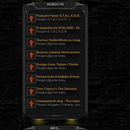
НОВОСТИ
Разработчики S.T.A.L.K.E.R. 2 показали фотографию своего офиса
Раздел:S.T.A.L.K.E.R. 2
В разработке STALKER: ЭХО ЧЕРНОБЫЛЯ - ЗАГНАННЫЙ
Раздел:S.T.A.L.K.E.R.
Портал StalkerMods.ru поздравляет с Днём Победы!
Раздел:Другие игры
Вышло первое бесплатное обновление к Tom Clancy’s The Division
Раздел:Другие игры
Escape from Tarkov / Побег из Таркова
Раздел:Другие игры
Новая игра Клиффа Блезински LawBreakers (Правонарушитель)
Раздел:Другие игры
Tom Clancy's The Division
Раздел:Другие игры
Ожидаемый мод - Последний Сталкер
Раздел:Моддинг Сталкер, разработка модов
INFO...