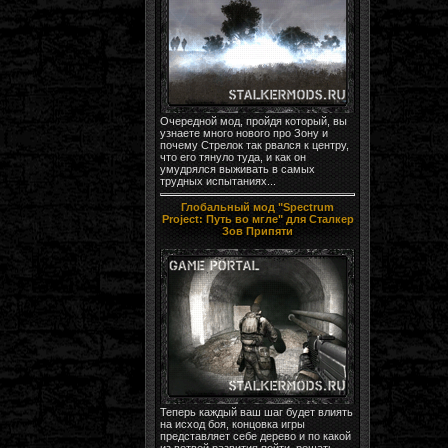
Очередной мод, пройдя который, вы
узнаете много нового про Зону и
почему Стрелок так рвался к центру,
что его тянуло туда, и как он
умудрялся выживать в самых
трудных испытаниях...
Глобальный мод "Spectrum
Project: Путь во мгле" для Сталкер
Зов Припяти
Теперь каждый ваш шаг будет влиять
на исход боя, концовка игры
представляет себе дерево и по какой
из ветвей развития пойти, решать