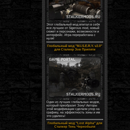
Этот глобальный мод впитал в себя
все лучшее от Sigerous mod, новый
сюжет и персонажи, возможности и
интерфейс. Игра переработана с
нуля!
Глобальный мод "M.I.S.E.R.Y. v2.0"
для Сталкер Зов Припяти
Один из лучших глобальных модов,
который преобразит Зону! Авторы
этой модификации сделали упор на
графику, на эффектность зоны и им
это удалось!
Глобальный мод "Lost Alpha" для
Сталкер Тень Чернобыля