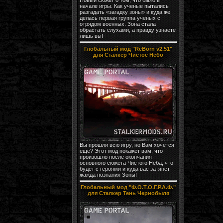
начале игры. Как ученые пытались
разгадать «загадку зоны» и куда же
делась первая группа ученых с
отрядом военных. Зона стала
обрастать слухами, а правду узнаете
лишь вы!
Глобальный мод "ReBorn v2.51"
для Сталкер Чистое Небо
Вы прошли всю игру, но Вам хочется
еще? Этот мод покажет вам, что
произошло после окончания
основного сюжета Чистого Неба, что
будет с героями и куда вас затянет
жажда познания Зоны!
Глобальный мод "Ф.О.Т.О.Г.Р.А.Ф."
для Сталкер Тень Чернобыля