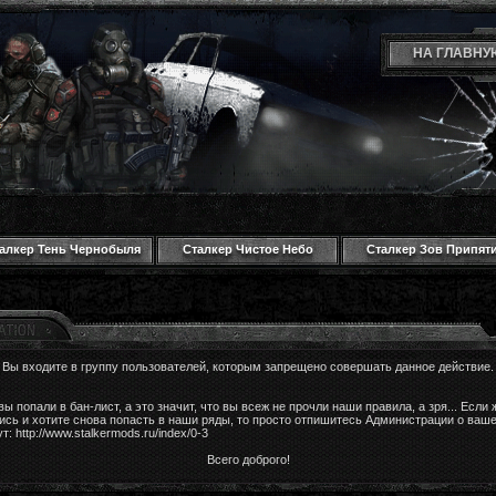
НА ГЛАВНУ
алкер Тень Чернобыля
Сталкер Чистое Небо
Сталкер Зов Припят
Вы входите в группу пользователей, которым запрещено совершать данное действие.
ы попали в бан-лист, а это значит, что вы всеж не прочли наши правила, а зря... Если 
ись и хотите снова попасть в наши ряды, то просто отпишитесь Администрации о ваш
: http://www.stalkermods.ru/index/0-3
Всего доброго!